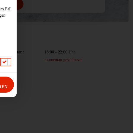
TIMMEN
em Fall
ngen
fnungszeiten:
18:00 - 22:00 Uhr
momentan geschlossen
REN