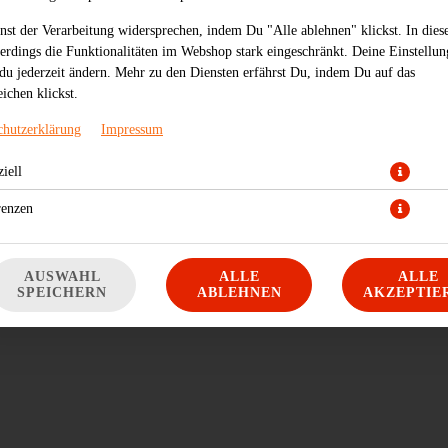
VERWENDUNG VON GOOGLE MAPS ZUS
nst der Verarbeitung widersprechen, indem Du "Alle ablehnen" klickst. In dies
lerdings die Funktionalitäten im Webshop stark eingeschränkt. Deine Einstellu
du jederzeit ändern. Mehr zu den Diensten erfährst Du, indem Du auf das
ichen klickst.
chutzerklärung
Impressum
iell
Adresse:
Am Alten Steinhaus 11
Öf
40878 Ratingen
renzen
AUSWAHL
ALLE
ALLE
SPEICHERN
ABLEHNEN
AKZEPTIE