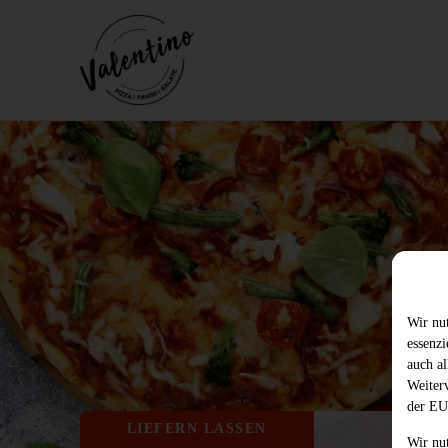
Wir nu
essenz
auch al
Weiter
der EU
Wir
LIEFERN LASSEN
Wir nu