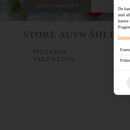
SELBST ABHOLEN
Du kan
sind al
kannst 
Frageze
STORE AUSWÄHLEN
Datens
Essenz
PIZZERIA
VALENTINO
Präfe