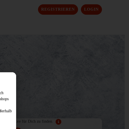
REGISTRIEREN
LOGIN
sch
shops
ßerhalb
enden Store für Dich zu finden.