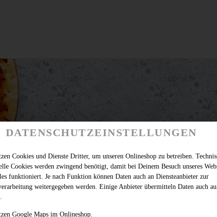
DATENSCHUTZEINSTELLUNGEN
tzen Cookies und Dienste Dritter, um unseren Onlineshop zu betreiben. Techni
ielle Cookies werden zwingend benötigt, damit bei Deinem Besuch unseres Web
les funktioniert. Je nach Funktion können Daten auch an Diensteanbieter zur
verarbeitung weitergegeben werden. Einige Anbieter übermitteln Daten auch au
.
 benötigt Deine Zustimmung für die Verwendung von Google Maps um den pass
tzen Google Maps im Onlineshop.